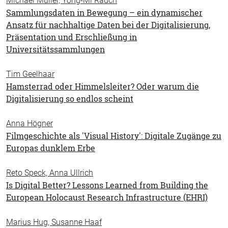
Michael Müller, Yong-Mi Rauch
Sammlungsdaten in Bewegung – ein dynamischer
Ansatz für nachhaltige Daten bei der Digitali­sierung,
Präsentation und Erschließung in
Universitätssammlungen
Tim Geelhaar
Hamsterrad oder Himmelsleiter? Oder warum die
Digitalisierung so endlos scheint
Anna Högner
Filmgeschichte als 'Visual History': Digitale Zugänge zu
Europas dunklem Erbe
Reto Speck, Anna Ullrich
Is Digital Better? Lessons Learned from Building the
European Holocaust Research Infrastructure (EHRI)
Marius Hug, Susanne Haaf