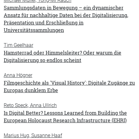
Michael Müller, Yong-Mi Rauch
Sammlungsdaten in Bewegung – ein dynamischer
Ansatz für nachhaltige Daten bei der Digitali­sierung,
Präsentation und Erschließung in
Universitätssammlungen
Tim Geelhaar
Hamsterrad oder Himmelsleiter? Oder warum die
Digitalisierung so endlos scheint
Anna Högner
Filmgeschichte als 'Visual History': Digitale Zugänge zu
Europas dunklem Erbe
Reto Speck, Anna Ullrich
Is Digital Better? Lessons Learned from Building the
European Holocaust Research Infrastructure (EHRI)
Marius Hug, Susanne Haaf