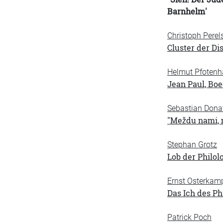
Barnhelm'
Christoph Perel
Cluster der Di
Helmut Pfotenh
Jean Paul, Boe
Sebastian Dona
"Meždu nami, 
Stephan Grotz
Lob der Philol
Ernst Osterkam
Das Ich des P
Patrick Poch