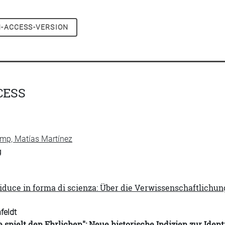
-ACCESS-VERSION
CESS
p, Matías Martínez
g
a riduce in forma di scienza: Über die Verwissenschaftlichun
feldt
e spielt den Ehrlichen": Neue historische Indizien zur Iden