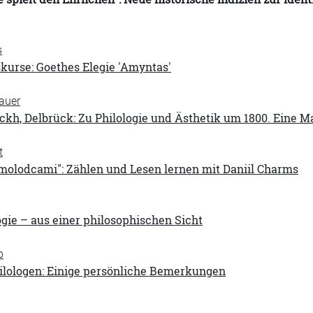
s
skurse: Goethes Elegie 'Amyntas'
auer
ckh, Delbrück: Zu Philologie und Ästhetik um 1800. Eine M
t
molodcami": Zählen und Lesen lernen mit Daniil Charms
ogie – aus einer philosophischen Sicht
p
hilologen: Einige persönliche Bemerkungen