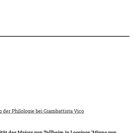
g der Philologie bei Giambattista Vico
tität des Majors von Tellheim in Lessings 'Minna von