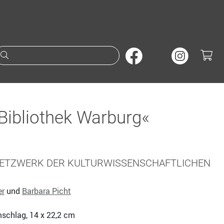
Suche nach Büchern oder A
 Bibliothek Warburg«
NETZWERK DER KULTURWISSENSCHAFTLICHEN
er
und
Barbara Picht
mschlag, 14 x 22,2 cm