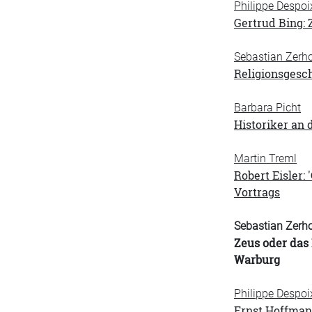
Philippe Despoi
Gertrud Bing: 
Sebastian Zerh
Religionsgesch
Barbara Picht
Historiker an
Martin Treml
Robert Eisler:
Vortrags
Sebastian Zerh
Zeus oder das 
Warburg
Philippe Despoi
Ernst Hoffmann