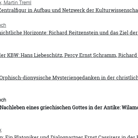
x, Martin Treml
Zentralfigur in Aufbau und Netzwerk der Kulturwissenscha
och
ichtliche Horizonte: Richard Reitzenstein und das Ziel de
 der KBW: Hans Liebeschütz, Percy Ernst Schramm, Richard
 'Orphisch-dionysische Mysteriengedanken in der christlic
och
Nachleben eines griechischen Gottes in der Antike: Wilam
x
: Ein Platoniker und Dialogpartner Ernst Cassirers in der