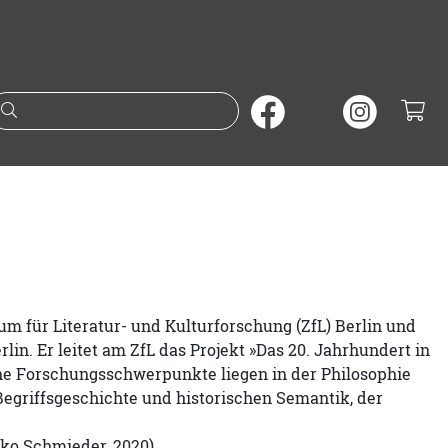
Suche nach Büchern oder A
um für Literatur- und Kulturforschung (ZfL) Berlin und
lin. Er leitet am ZfL das Projekt »Das 20. Jahrhundert in
ine Forschungsschwerpunkte liegen in der Philosophie
Begriffsgeschichte und historischen Semantik, der
lko Schmieder, 2020).