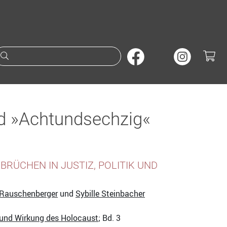
Suche nach Büchern oder A
nd »Achtundsechzig«
BRÜCHEN IN JUSTIZ, POLITIK UND
 Rauschenberger
und
Sybille Steinbacher
 und Wirkung des Holocaust
; Bd. 3