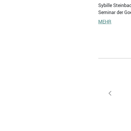
Sybille Steinba
Seminar der Goe
MEHR
zurück