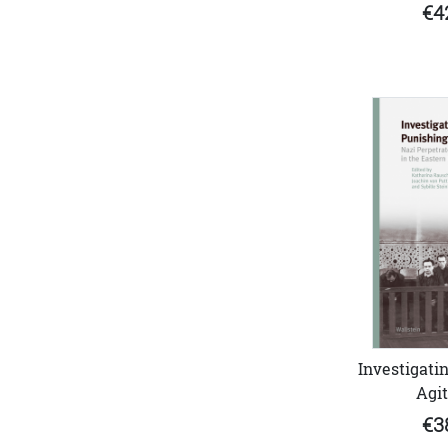
€4
Investigatin
Agit
€3