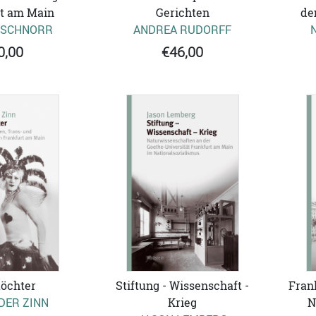
t am Main
de
Gerichten
 SCHNORR
ANDREA RUDORFF
0,00
€46,00
öchter
Fran
Stiftung - Wissenschaft -
DER ZINN
N
Krieg