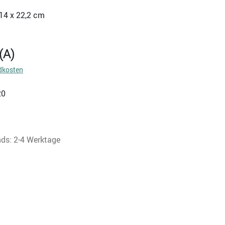
14 x 22,2 cm
(A)
dkosten
20
nds: 2-4 Werktage