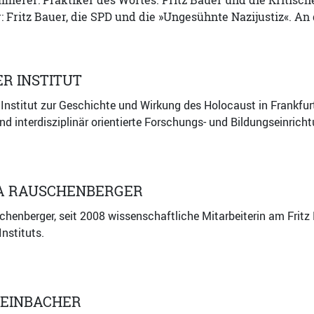
erer: Praktiker des Wortes. Fritz Bauer und die Kritische
: Fritz Bauer, die SPD und die »Ungesühnte Nazijustiz«. An
ER INSTITUT
 Institut zur Geschichte und Wirkung des Holocaust in Frankfur
nd interdisziplinär orientierte Forschungs- und Bildungseinric
A RAUSCHENBERGER
henberger, seit 2008 wissenschaftliche Mitarbeiterin am Fritz Ba
Instituts.
TEINBACHER