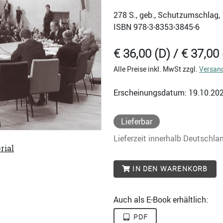
278
S., geb., Schutzumschlag, 
ISBN
978-3-8353-3845-6
€ 36,00 (D) / € 37,00 
Alle Preise inkl. MwSt zzgl.
Versan
Erscheinungsdatum: 19.10.20
Lieferbar
Lieferzeit innerhalb Deutschla
rial
IN DEN WARENKORB
Auch als E-Book erhältlich:
PDF