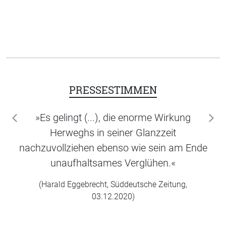
PRESSESTIMMEN
»Es gelingt (...), die enorme Wirkung
zurück
wei
Herweghs in seiner Glanzzeit
nachzuvollziehen ebenso wie sein am Ende
unaufhaltsames Verglühen.«
(Harald Eggebrecht, Süddeutsche Zeitung,
03.12.2020)