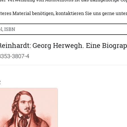
iteres Material benötigen, kontaktieren Sie uns gerne unte
uchtitel, Autorennamen oder ISBN suchen:
einhardt: Georg Herwegh. Eine Biogra
8353-3807-4
R