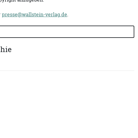
r
presse@wallstein-verlag.de
.
phie