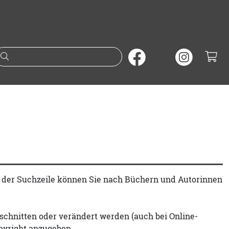
Suche nach Büchern oder A
t der Suchzeile können Sie nach Büchern und Autorinnen
schnitten oder verändert werden (auch bei Online-
pyright anzugeben.