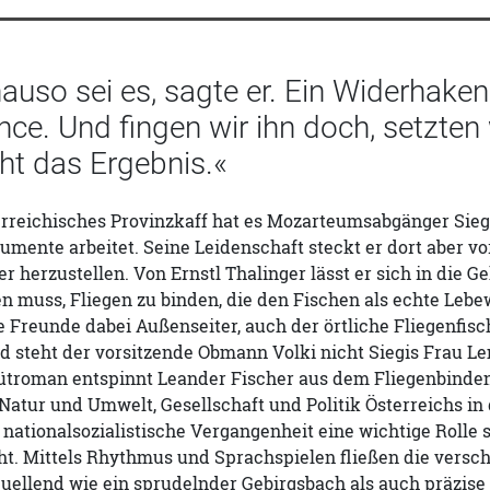
uso sei es, sagte er. Ein Widerhaken 
nce. Und fingen wir ihn doch, setzten 
cht das Ergebnis.«
terreichisches Provinzkaff hat es Mozarteumsabgänger Sie
rumente arbeitet. Seine Leidenschaft steckt er dort aber vo
r herzustellen. Von Ernstl Thalinger lässt er sich in die 
n muss, Fliegen zu binden, die den Fischen als echte Lebew
e Freunde dabei Außenseiter, auch der örtliche Fliegenfisc
 steht der vorsitzende Obmann Volki nicht Siegis Frau Le
ütroman entspinnt Leander Fischer aus dem Fliegenbinden
tur und Umwelt, Gesellschaft und Politik Österreichs in d
ationalsozialistische Vergangenheit eine wichtige Rolle spi
ht. Mittels Rhythmus und Sprachspielen fließen die versch
uellend wie ein sprudelnder Gebirgsbach als auch präzise