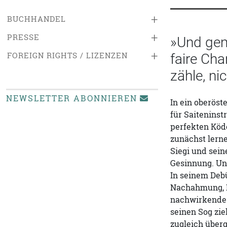
+
BUCHHANDEL
+
PRESSE
»Und gena
+
FOREIGN RIGHTS / LIZENZEN
faire Cha
zähle, ni
NEWSLETTER ABONNIEREN
In ein oberös
für Saiteninst
perfekten Köde
zunächst lerne
Siegi und sein
Gesinnung. Und
In seinem Deb
Nachahmung, Na
nachwirkende n
seinen Sog zie
zugleich überq