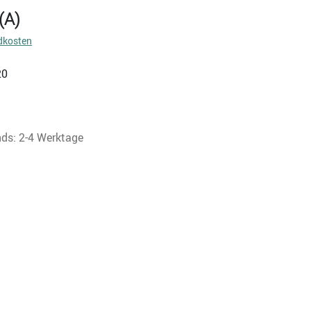
(A)
dkosten
20
nds: 2-4 Werktage