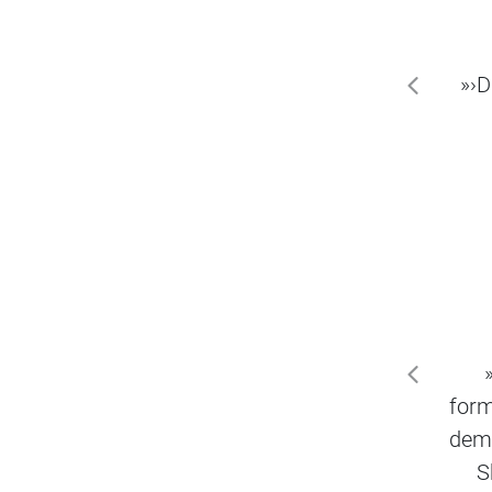
»›D
zurück
zurück
form
dem 
S