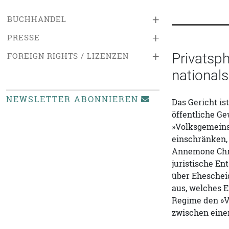
+
BUCHHANDEL
+
PRESSE
+
Privatsp
FOREIGN RIGHTS / LIZENZEN
nationals
NEWSLETTER ABONNIEREN
Das Gericht is
öffentliche Ge
»Volksgemeins
einschränken, 
Annemone Chri
juristische E
über Eheschei
aus, welches E
Regime den »V
zwischen einer