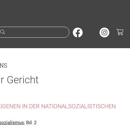
Suche nach Büchern oder A
NS
r Gericht
IGENEN IN DER NATIONALSOZIALISTISCHEN
sozialismus
; Bd. 2