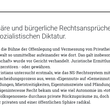
häre und bürgerliche Rechtsansprüch
ozialistischen Diktatur.
t die Bühne der Offenlegung und Vermessung von Privathei
walt so unmittelbar aufeinander wie dort. Das galt insbesond
chaft« wurde vor Gericht verhandelt. Juristische Ermitt
zerstören - oder gewähren.
stians untersucht erstmals, wie das NS-Rechtssystem mit
ntscheidungsprozess aus, wenn »Eigennutz« auf »Gemeinnut
dungen, Mietstreitigkeiten, Eigentumszwiste und Pfändung
igeninteresse Recht bekam und wie viel Autonomie im »tota
olksgenossen« durchaus private Rückzugsräume zu, doch i
 privaten und einer öffentlichen Sphäre radikal.