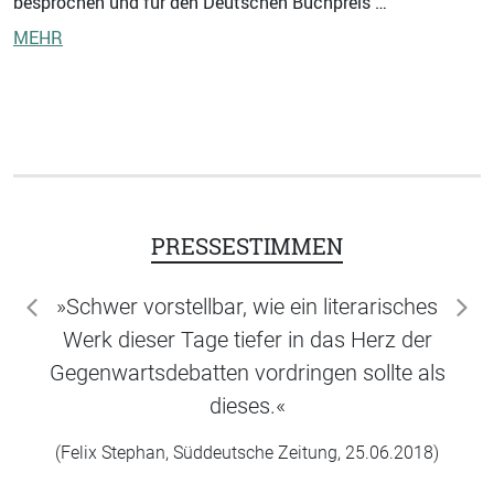
besprochen und für den Deutschen Buchpreis …
MEHR
PRESSESTIMMEN
»Schwer vorstellbar, wie ein literarisches
zurück
wei
Werk dieser Tage tiefer in das Herz der
Gegenwartsdebatten vordringen sollte als
dieses.«
(Felix Stephan, Süddeutsche Zeitung, 25.06.2018)