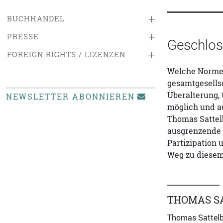
+
BUCHHANDEL
+
PRESSE
Geschloss
+
FOREIGN RIGHTS / LIZENZEN
Welche Normen
gesamtgesellsc
Überalterung,
NEWSLETTER ABONNIEREN
möglich und au
Thomas Sattel
ausgrenzende E
Partizipation
Weg zu diesem
THOMAS S
Thomas Sattelbe