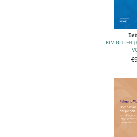
Bei
KIM RITTER |
VO
€9