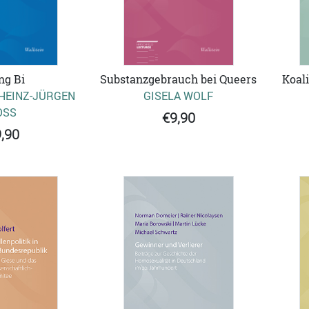
ng Bi
Substanzgebrauch bei Queers
Koal
 HEINZ-JÜRGEN
GISELA WOLF
SS
€9,90
,90