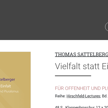
THOMAS SATTELBER
Vielfalt statt E
FÜR OFFENHEIT UND P
Reihe:
Hirschfeld-Lectures
; Bd
48
S., Klappenbroschur, 12 x 2