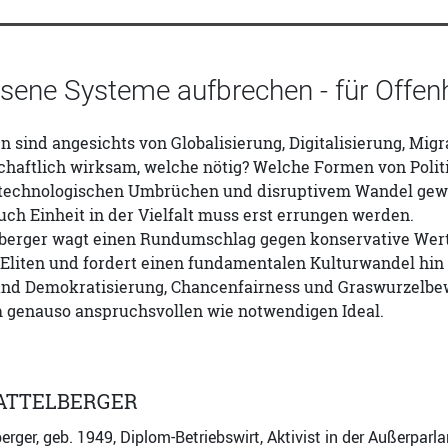
ene Systeme aufbrechen - für Offenhe
 sind angesichts von Globalisierung, Digitalisierung, M
haftlich wirksam, welche nötig? Welche Formen von Politi
 technologischen Umbrüchen und disruptivem Wandel gewap
ch Einheit in der Vielfalt muss erst errungen werden.
berger wagt einen Rundumschlag gegen konservative Wert
liten und fordert einen fundamentalen Kulturwandel hin z
 und Demokratisierung, Chancen­fairness und Graswurzelbe
 genauso anspruchsvollen wie notwendigen Ideal.
ATTELBERGER
rger, geb. 1949, Diplom-Betriebswirt, Aktivist in der Außerpa