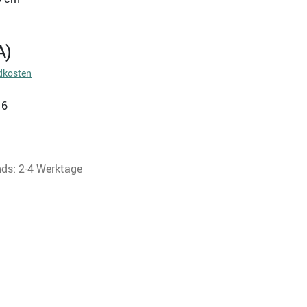
A)
dkosten
16
nds: 2-4 Werktage