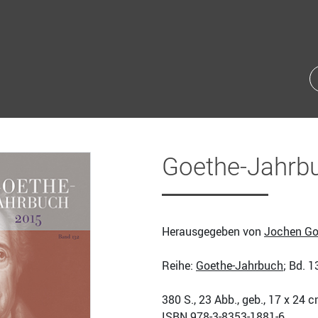
Goethe-Jahrbu
Herausgegeben von
Jochen Go
Reihe:
Goethe-Jahrbuch
; Bd. 1
380
S., 23 Abb., geb., 17 x 24 
ISBN
978-3-8353-1881-6