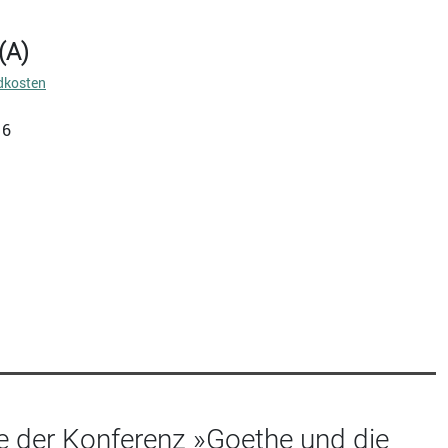
(A)
dkosten
16
 der Konferenz »Goethe und die