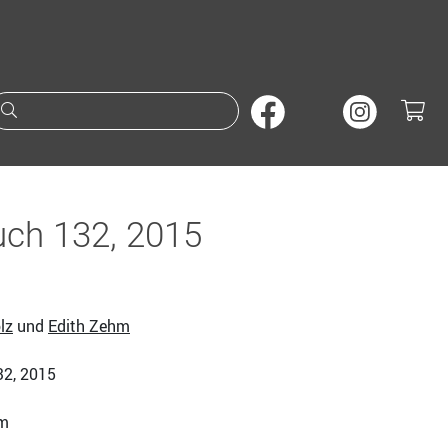
Suche nach Büchern oder A
ch 132, 2015
lz
und
Edith Zehm
32, 2015
cm