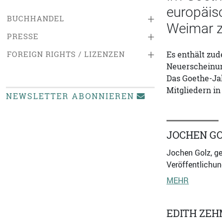
europäis
+
BUCHHANDEL
Weimar z
+
PRESSE
+
FOREIGN RIGHTS / LIZENZEN
Es enthält zu
Neuerscheinun
Das Goethe-Jah
Mitgliedern in
NEWSLETTER ABONNIEREN
JOCHEN G
Jochen Golz, ge
Veröffentlichun
MEHR
EDITH ZE