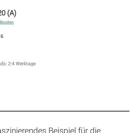
20 (A)
dkosten
16
nds: 2-4 Werktage
aszinierendes Beispiel für die