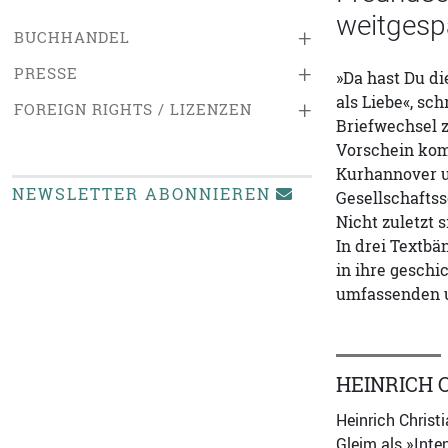
weitgespa
+
BUCHHANDEL
+
PRESSE
»Da hast Du di
als Liebe«, sc
+
FOREIGN RIGHTS / LIZENZEN
Briefwechsel z
Vorschein komm
Kurhannover u
NEWSLETTER ABONNIEREN
Gesellschaftss
Nicht zuletzt s
In drei Textbä
in ihre geschi
umfassenden 
HEINRICH 
Heinrich Christ
Gleim als »Inte