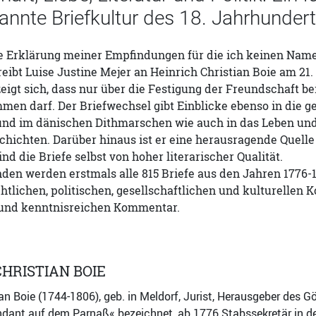
nnte Briefkultur des 18. Jahrhundert
e Erklärung meiner Empfindungen für die ich keinen Namen
hreibt Luise Justine Mejer an Heinrich Christian Boie am 21.
eigt sich, dass nur über die Festigung der Freundschaft b
en darf. Der Briefwechsel gibt Einblicke ebenso in die ge
nd im dänischen Dithmarschen wie auch in das Leben und 
chichten. Darüber hinaus ist er eine herausragende Quelle f
ind die Briefe selbst von hoher literarischer Qualität.
nden werden erstmals alle 815 Briefe aus den Jahren 1776
chtlichen, politischen, gesellschaftlichen und kulturellen 
und kenntnisreichen Kommentar.
CHRISTIAN BOIE
ian Boie (1744-1806), geb. in Meldorf, Jurist, Herausgeber d
ndant auf dem Parnaß« bezeichnet, ab 1776 Stabssekretär in d