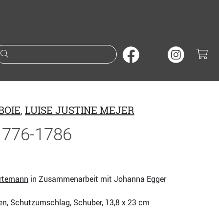
Suche nach Büchern oder A
BOIE
,
LUISE JUSTINE MEJER
1776-1786
rtemann
in Zusammenarbeit mit Johanna Egger
nen, Schutzumschlag, Schuber, 13,8 x 23 cm