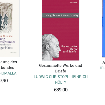
ndung des
A
Gesammelte Werke und
rbundes
JOH
Briefe
THOMALLA
LUDWIG CHRISTOPH HEINRICH
9,90
HÖLTY
€39,00