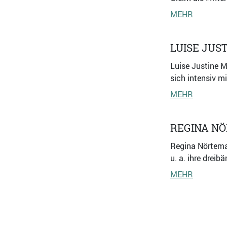
MEHR
LUISE JUS
Luise Justine M
sich intensiv mi
MEHR
REGINA N
Regina Nörteman
u. a. ihre drei
MEHR