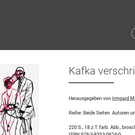
Kafka verschr
Herausgegeben von
Irmgard M.
Reihe: Beide Seiten. Autoren u
220
S., 18 z.T. farb. Abb., bros
ISBN
978-3-8353-0624-0