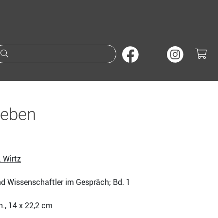
Suche nach Büchern oder A
ieben
 Wirtz
nd Wissenschaftler im Gespräch; Bd. 1
ch., 14 x 22,2 cm