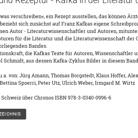
n und Rezeptur - Kafka in der Literatu
s verschreiben«, ein Rezept ausstellen, das können Ärzte,
bezieht sich zunächst auf Franz Kafkas eigene Schreibproz
sen Autor - Literaturwissenschaftler und Autoren, mitunt
turen für die Literatur und die Literaturwissenschaft de
vorliegenden Bandes.
ationskraft, die Kafkas Texte für Autoren, Wissenschaftler 
l Schmidt, aus dessen Kafka-Zyklus Bilder in diesem Band
u.a. von: Jürg Amann, Thomas Borgstedt, Klaus Hoffer, Alex
 Bettina Spoerri, Peter Utz, Ulrich Weber, Irmgard M. Wirtz
er Schweiz über Chronos ISBN 978-3-0340-0996-6
ZEICHNIS