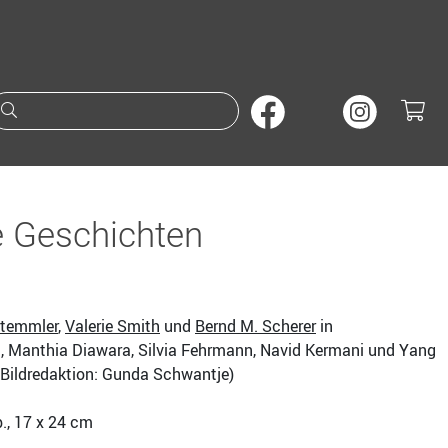
Suche nach Büchern oder A
e Geschichten
temmler
,
Valerie Smith
und
Bernd M. Scherer
in
, Manthia Diawara, Silvia Fehrmann, Navid Kermani und Yang
 Bildredaktion: Gunda Schwantje)
eb., 17 x 24 cm