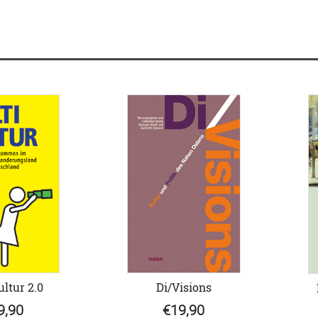
ltur 2.0
Di/Visions
9,90
€19,90