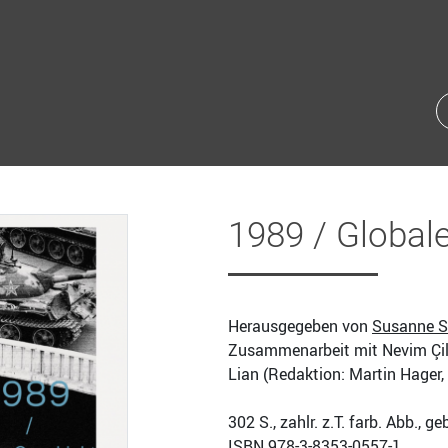
1989 / Global
Herausgegeben von
Susanne S
Zusammenarbeit mit Nevim Çil
Lian (Redaktion: Martin Hager,
302
S., zahlr. z.T. farb. Abb., g
ISBN
978-3-8353-0557-1