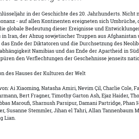
chlüsseljahr in der Geschichte des 20. Jahrhunderts. Nicht
onanz - auf allen Kontinenten ereigneten sich Umbrüche, 
die globale Bedeutung dieser Ereignisse und Entwicklunge
in Iran, der Abzug sowjetischer Truppen aus Afghanistan 
 das Ende der Diktatoren und die Durchsetzung des Neoli
nabhängigkeit Namibias und das Ende der Apartheid in Süd
püren den Verflechtungen der Geschehnisse jenseits nati
on des Hauses der Kulturen der Welt
von: Ai Xiaoming, Natasha Amiri, Nevim Çil, Charlie Cole,
Fehrmann, Bert Fragner, Timothy Garton Ash, Ejaz Haider, T
bas Maroufi, Sharnush Parsipur, Damani Partridge, Phan Hu
er, Susanne Stemmler, Jihan el Tahri, Allan Tannenbaum M
g Lian.