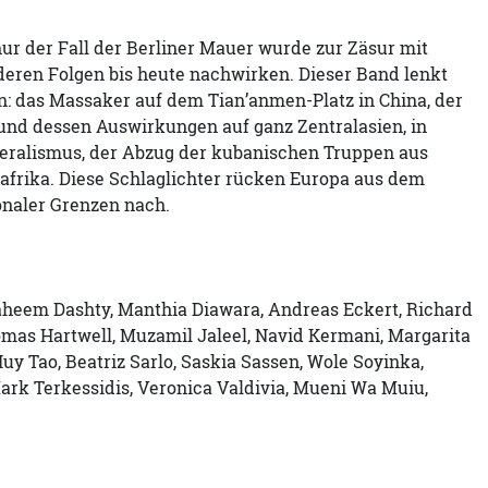
 nur der Fall der Berliner Mauer wurde zur Zäsur mit
deren Folgen bis heute nachwirken. Dieser Band lenkt
n: das Massaker auf dem Tian’anmen-Platz in China, der
und dessen Auswirkungen auf ganz Zentralasien, in
beralismus, der Abzug der kubanischen Truppen aus
afrika. Diese Schlaglichter rücken Europa aus dem
onaler Grenzen nach.
 Faheem Dashty, Manthia Diawara, Andreas Eckert, Richard
homas Hartwell, Muzamil Jaleel, Navid Kermani, Margarita
y Tao, Beatriz Sarlo, Saskia Sassen, Wole Soyinka,
ark Terkessidis, Veronica Valdivia, Mueni Wa Muiu,