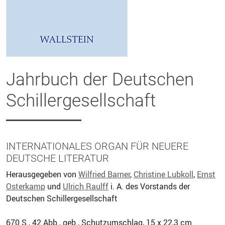
Jahrbuch der Deutschen
Schillergesellschaft
INTERNATIONALES ORGAN FÜR NEUERE
DEUTSCHE LITERATUR
Herausgegeben von
Wilfried Barner
,
Christine Lubkoll
,
Ernst
Osterkamp
und
Ulrich Raulff
i. A. des Vorstands der
Deutschen Schillergesellschaft
670
S., 42 Abb., geb., Schutzumschlag, 15 x 22,3 cm