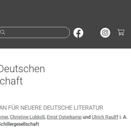
Suche nach Büchern oder A
 Deutschen
schaft
AN FÜR NEUERE DEUTSCHE LITERATUR
rner
,
Christine Lubkoll
,
Ernst Osterkamp
und
Ulrich Raulff
i. A.
chillergesellschaft