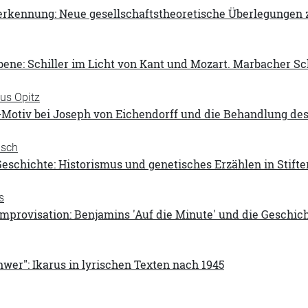
rkennung: Neue gesellschaftstheoretische Überlegungen zu
ene: Schiller im Licht von Kant und Mozart. Marbacher Sc
aus Opitz
-Motiv bei Joseph von Eichendorff und die Behandlung des
usch
eschichte: Historismus und genetisches Erzählen in Stifter
s
Improvisation: Benjamins 'Auf die Minute' und die Geschich
chwer": Ikarus in lyrischen Texten nach 1945