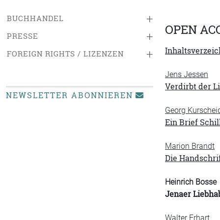
+
BUCHHANDEL
OPEN AC
+
PRESSE
Inhaltsverzeic
+
FOREIGN RIGHTS / LIZENZEN
Jens Jessen
Verdirbt der L
NEWSLETTER ABONNIEREN
Georg Kurschei
Ein Brief Sch
Marion Brandt
Die Handschrif
Heinrich Bosse
Jenaer Liebha
Walter Erhart