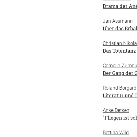
Drama der Ane
Jan Assmann
Über das Erhab
Christian Nikol
Das Totentanz
Cornelia Zumb
Der Gang der G
Roland Borgard
Literatur und 
Anke Detken
"Fliegen ist s
Bettina Wild