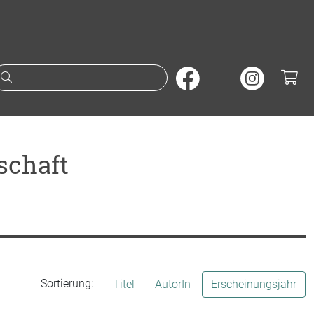
Suche nach Büchern oder A
schaft
Sortierung:
Titel
AutorIn
Erscheinungsjahr