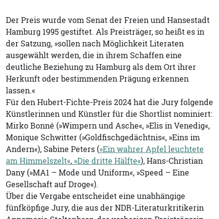
Der Preis wurde vom Senat der Freien und Hansestadt
Hamburg 1995 gestiftet. Als Preisträger, so heißt es in
der Satzung, »sollen nach Möglichkeit Literaten
ausgewählt werden, die in ihrem Schaffen eine
deutliche Beziehung zu Hamburg als dem Ort ihrer
Herkunft oder bestimmenden Prägung erkennen
lassen.«
Für den Hubert-Fichte-Preis 2024 hat die Jury folgende
Künstlerinnen und Künstler für die Shortlist nominiert:
Mirko Bonné (»Wimpern und Asche«, »Elis in Venedig«,
Monique Schwitter (»Goldfischgedächtnis«, »Eins im
Andern«), Sabine Peters (
»Ein wahrer Apfel leuchtete
am Himmelszelt«
,
»Die dritte Hälfte«
), Hans-Christian
Dany (»MA1 – Mode und Uniform«, »Speed – Eine
Gesellschaft auf Droge«).
Über die Vergabe entscheidet eine unabhängige
fünfköpfige Jury, die aus der NDR-Literaturkritikerin