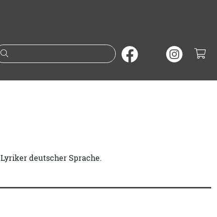
Suche nach Büchern oder A
 Lyriker deutscher Sprache.