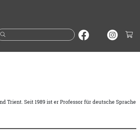
Suche nach Büchern oder A
d Trient. Seit 1989 ist er Professor für deutsche Sprache