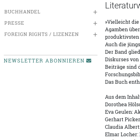
Literatur
+
BUCHHANDEL
»Vielleicht di
+
PRESSE
Agamben über 
+
FOREIGN RIGHTS / LIZENZEN
produktivsten 
Auch die jüng
Der Band glied
Diskurses von
NEWSLETTER ABONNIEREN
Beiträge sind
Forschungsbib
Das Buch enthä
Aus dem Inhalt
Dorothea Höls
Eva Geulen: A
Gerhart Picke
Claudia Albert
Elmar Locher: 