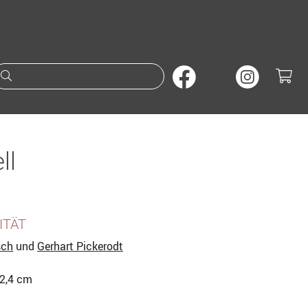
Suche nach Büchern oder A
ll
ITÄT
sch
und
Gerhart Pickerodt
22,4 cm