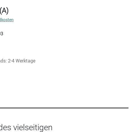
(A)
dkosten
03
nds: 2-4 Werktage
s vielseitigen