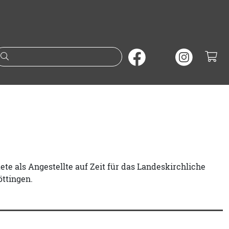
Suche nach Büchern oder A
tete als Angestellte auf Zeit für das Landeskirchliche
ttingen.