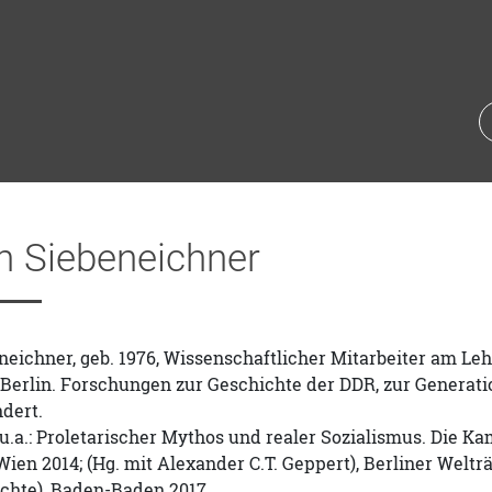
n Siebeneichner
eichner, geb. 1976, Wissenschaftlicher Mitarbeiter am Le
u Berlin. Forschungen zur Geschichte der DDR, zur Gener
dert.
u.a.: Proletarischer Mythos und realer Sozialismus. Die K
en 2014; (Hg. mit Alexander C.T. Geppert), Berliner Welt
chte), Baden-Baden 2017.