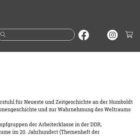
Suche nach Büchern oder A
hrstuhl für Neueste und Zeitgeschichte an der Humboldt
ationengeschichte und zur Wahrnehmung des Weltraums
ampfgruppen der Arbeiterklasse in der DDR,
räume im 20. Jahrhundert (Themenheft der