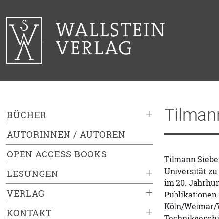
Tilman
+
BÜCHER
AUTORINNEN / AUTOREN
OPEN ACCESS BOOKS
Tilmann Sieben
Universität z
+
LESUNGEN
im 20. Jahrhun
+
VERLAG
Publikationen 
Köln/Weimar/Wi
+
KONTAKT
Technikgeschi