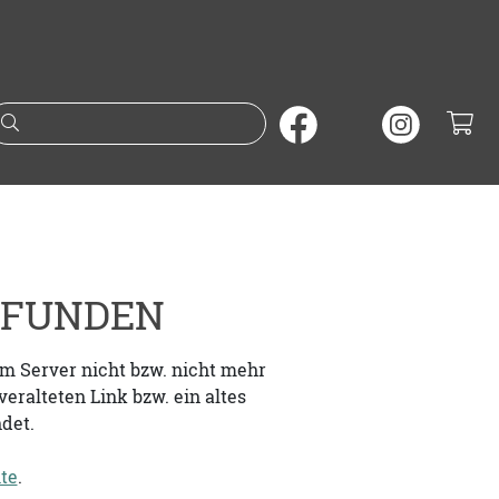
Suche nach Büchern oder A
GEFUNDEN
em Server nicht bzw. nicht mehr
eralteten Link bzw. ein altes
det.
ite
.