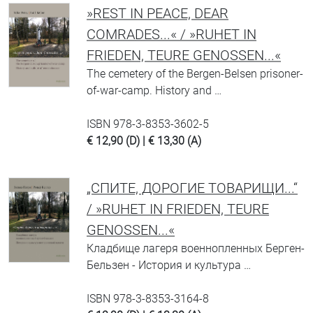
»REST IN PEACE, DEAR
COMRADES...« / »RUHET IN
FRIEDEN, TEURE GENOSSEN...«
The cemetery of the Bergen-Belsen prisoner-
of-war-camp. History and …
ISBN 978-3-8353-3602-5
€ 12,90 (D) | € 13,30 (A)
„CПИТЕ, ДОРОГИЕ ТОВАРИЩИ...“
/ »RUHET IN FRIEDEN, TEURE
GENOSSEN...«
Кладбище лагеря военнопленных Берген-
Бельзен - История и культура …
ISBN 978-3-8353-3164-8