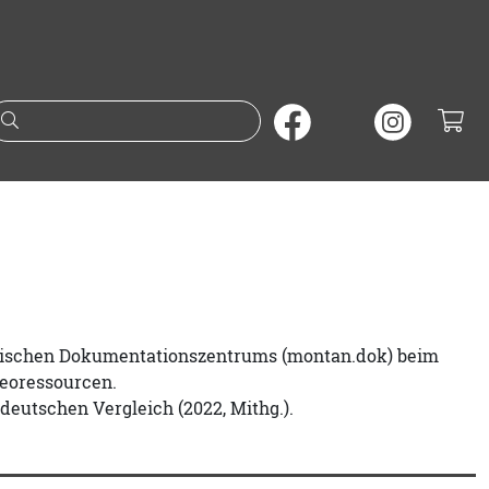
Suche nach Büchern oder A
storischen Dokumentationszentrums (montan.dok) beim
eoressourcen.
deutschen Vergleich (2022, Mithg.).