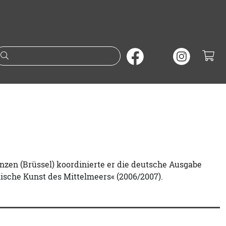
Suche nach Büchern oder A
zen (Brüssel) koordinierte er die deutsche Ausgabe
ische Kunst des Mittelmeers« (2006/2007).