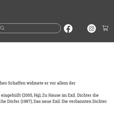
Suche nach Büchern oder A
ches Schaffen widmete er vor allem der
ingehüllt (2005, Hg); Zu Hause im Exil. Dichter die
he Dörfer (1987); Das neue Exil: Die verbannten Dichter