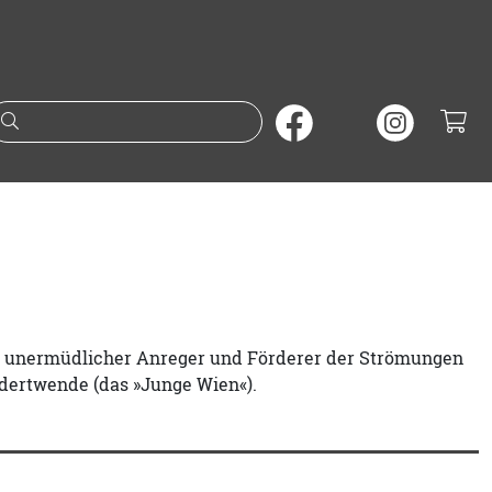
Suche nach Büchern oder A
wie unermüdlicher Anreger und Förderer der Strömungen
dertwende (das »Junge Wien«).