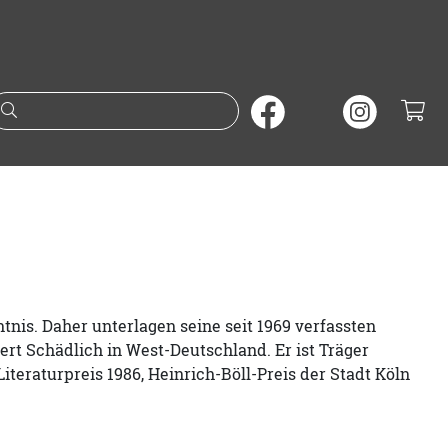
Suche nach Büchern oder A
ntnis. Daher unterlagen seine seit 1969 verfassten
iert Schädlich in West-Deutschland. Er ist Träger
Literaturpreis 1986, Heinrich-Böll-Preis der Stadt Köln