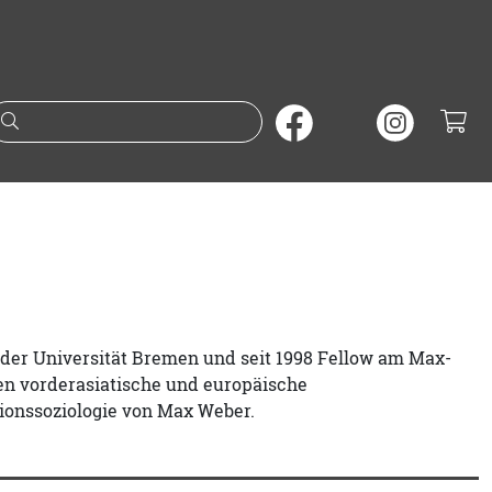
Suche nach Büchern oder A
n der Universität Bremen und seit 1998 Fellow am Max-
en vorderasiatische und europäische
gionssoziologie von Max Weber.