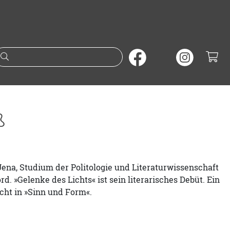
Suche nach Büchern oder A
ß
Jena, Studium der Politologie und Literaturwissenschaft
d. »Gelenke des Lichts« ist sein literarisches Debüt. Ein
cht in »Sinn und Form«.