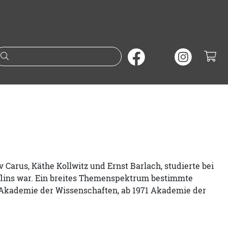
Suche nach Büchern oder A
 Carus, Käthe Kollwitz und Ernst Barlach, studierte bei
fflins war. Ein breites Themenspektrum bestimmte
er Akademie der Wissenschaften, ab 1971 Akademie der