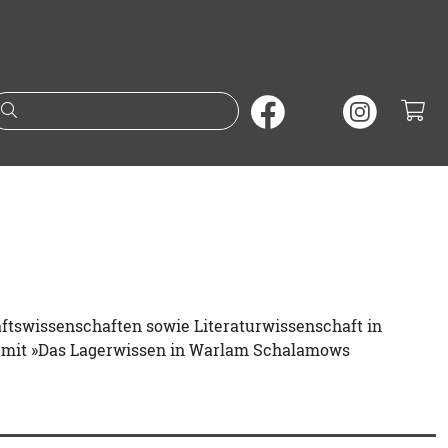
Suche nach Büchern oder A
haftswissenschaften sowie Literaturwissenschaft in
ld mit »Das Lagerwissen in Warlam Schalamows