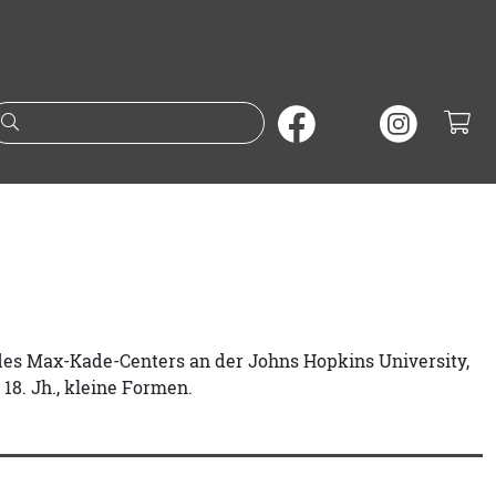
Suche nach Büchern oder A
n des Max-Kade-Centers an der Johns Hopkins University,
8. Jh., kleine Formen.