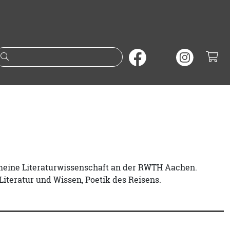
Suche nach Büchern oder A
emeine Literaturwissenschaft an der RWTH Aachen.
Literatur und Wissen, Poetik des Reisens.