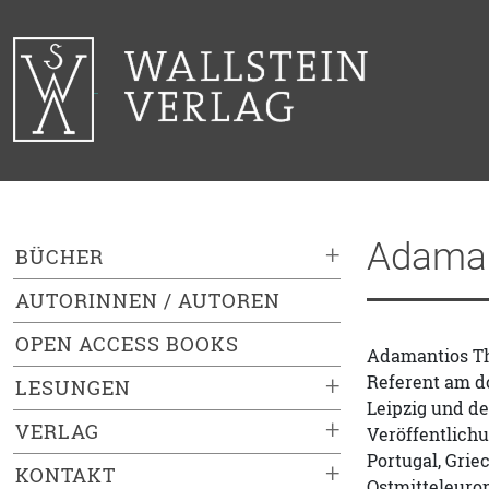
Adaman
+
BÜCHER
AUTORINNEN / AUTOREN
OPEN ACCESS BOOKS
Adamantios The
Referent am do
+
LESUNGEN
Leipzig und de
+
VERLAG
Veröffentlichu
Portugal, Grie
+
KONTAKT
Ostmitteleurop