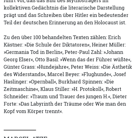
führt vor, daß das Bild des Mythosträgers im
kollektiven Gedächtnis die literarische Darstellung
prägt und das Schreiben über Hitler ein bedeutender
Teil der deutschen Erinnerung an den Holocaust ist.
Zu den über 100 behandelten Texten zählen: Erich
Kästner: »Die Schule der Diktatoren«, Heiner Müller:
»Germania Tod in Berlin«, Peter-Paul Zahl: »Johann
Georg Elser«, Otto Basil: »Wenn das der Führer wüßte«,
Günter Grass: »Hundejahre«, Peter Weiss: »Die Ästhetik
des Widerstands«, Marcel Beyer: »Flughunde«, Josef
Haslinger: »Opernball«, Burkhard Spinnen: »Die
Zeitmaschine«, Klaus Stiller: »H. Protokoll«, Robert
Schneider: »Traum und Trauer des jungen H.«, Dieter
Forte: »Das Labyrinth der Träume oder Wie man den
Kopf vom Körper trennt«.