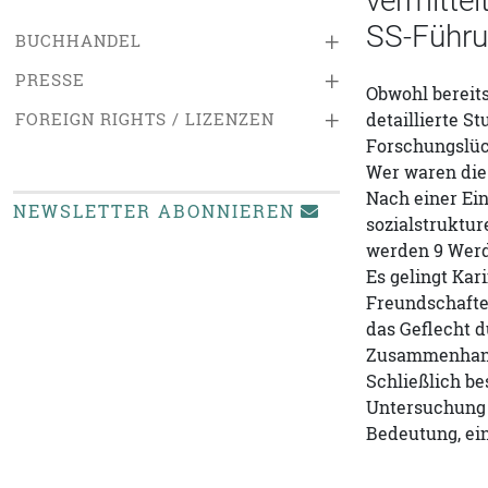
vermittel
SS-Führu
+
BUCHHANDEL
+
PRESSE
Obwohl bereits
+
FOREIGN RIGHTS / LIZENZEN
detaillierte S
Forschungslüc
Wer waren die
Nach einer Ein
NEWSLETTER ABONNIEREN
sozialstruktur
werden 9 Werde
Es gelingt Kar
Freundschafte
das Geflecht 
Zusammenhang 
Schließlich b
Untersuchung o
Bedeutung, ein