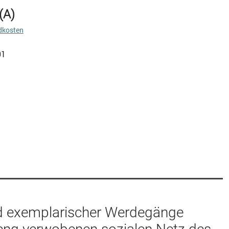
(A)
dkosten
01
nd exemplarischer Werdegänge