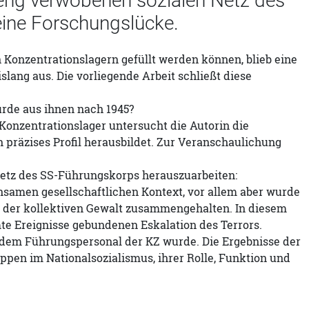
om eng verwobenen sozialen Netz des
eine Forschungslücke.
n Konzentrationslagern gefüllt werden können, blieb eine
slang aus. Die vorliegende Arbeit schließt diese
urde aus ihnen nach 1945?
Konzentrationslager untersucht die Autorin die
präzises Profil herausbildet. Zur Veranschaulichung
e Netz des SS-Führungskorps herauszuarbeiten:
samen gesellschaftlichen Kontext, vor allem aber wurde
 der kollektiven Gewalt zusammengehalten. In diesem
e Ereignisse gebundenen Eskalation des Terrors.
s dem Führungspersonal der KZ wurde. Die Ergebnisse der
pen im Nationalsozialismus, ihrer Rolle, Funktion und