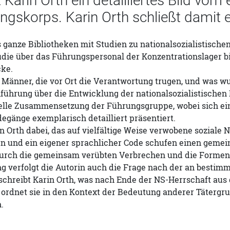
t Karin Orth ein detailliertes Bild v
ngskorps. Karin Orth schließt damit 
 ganze Bibliotheken mit Studien zu nationalsozialistische
tudie über das Führungspersonal der Konzentrationslager bi
ke.
 Männer, die vor Ort die Verantwortung trugen, und was w
führung über die Entwicklung der nationalsozialistischen 
elle Zusammensetzung der Führungsgruppe, wobei sich ein 
gänge exemplarisch detailliert präsentiert.
in Orth dabei, das auf vielfältige Weise verwobene sozial
n und ein eigener sprachlicher Code schufen einen gemein
durch die gemeinsam verübten Verbrechen und die Formen
verfolgt die Autorin auch die Frage nach der an bestimmt
eschreibt Karin Orth, was nach Ende der NS-Herrschaft au
rdnet sie in den Kontext der Bedeutung anderer Tätergrup
.