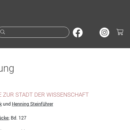
Suche nach Büchern oder A
dung
E ZUR STADT DER WISSENSCHAFT
k
und
Henning Steinführer
ücke
; Bd. 127