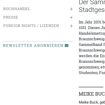
Der Samm
+
Stadtgesc
BUCHHANDEL
+
PRESSE
Im Jahr 2031 
+
FOREIGN RIGHTS / LIZENZEN
1031. Dieses J
Handelsmetrop
Braunschweig 
Sammelband fa
NEWSLETTER ABONNIEREN
Braunschweige
werden die En
Braunschweig 
genommen, etw
Studenten, Fo
MEIKE BU
Meike Buck, geb