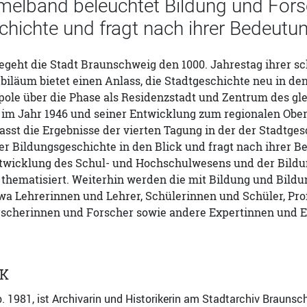
elband beleuchtet Bildung und Fors
hichte und fragt nach ihrer Bedeutun
begeht die Stadt Braunschweig den 1000. Jahrestag ihrer 
ubiläum bietet einen Anlass, die Stadtgeschichte neu in de
ole über die Phase als Residenzstadt und Zentrum des gl
im Jahr 1946 und seiner Entwicklung zum regionalen Ober
sst die Ergebnisse der vierten Tagung in der der Stadt
r Bildungsgeschichte in den Blick und fragt nach ihrer B
twicklung des Schul- und Hochschulwesens und der Bildun
thematisiert. Weiterhin werden die mit Bildung und Bildu
a Lehrerinnen und Lehrer, Schülerinnen und Schüler, Pro
rscherinnen und Forscher sowie andere Expertinnen und Ex
CK
. 1981, ist Archivarin und Historikerin am Stadtarchiv Braunsch