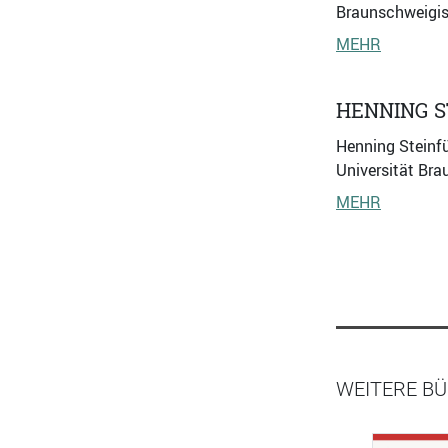
Braunschweigis
MEHR
HENNING 
Henning Steinfü
Universität Bra
MEHR
WEITERE B