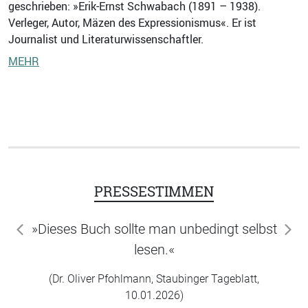
geschrieben: »Erik-Ernst Schwabach (1891 – 1938).
Verleger, Autor, Mäzen des Expressionismus«. Er ist
Journalist und Literaturwissenschaftler.
MEHR
PRESSESTIMMEN
»Dieses Buch sollte man unbedingt selbst
zurück
wei
lesen.«
(Dr. Oliver Pfohlmann, Staubinger Tageblatt,
10.01.2026)