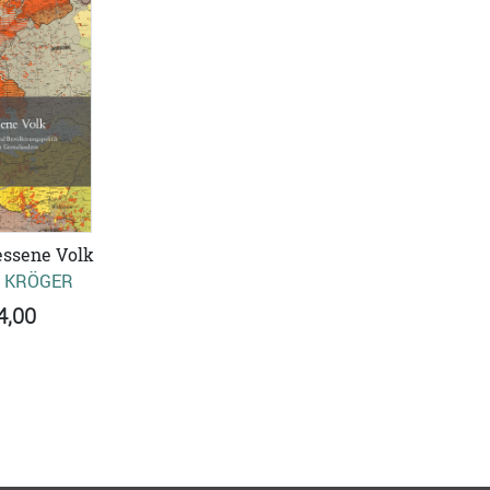
ssene Volk
P KRÖGER
4,00