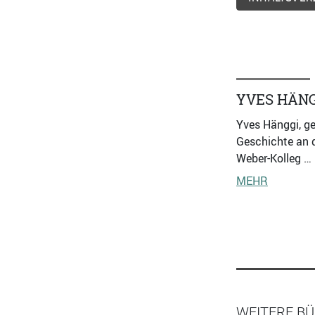
YVES HÄN
Yves Hänggi, g
Geschichte an 
Weber-Kolleg …
MEHR
WEITERE B