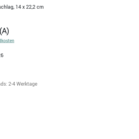
schlag, 14 x 22,2 cm
(A)
dkosten
26
nds: 2-4 Werktage