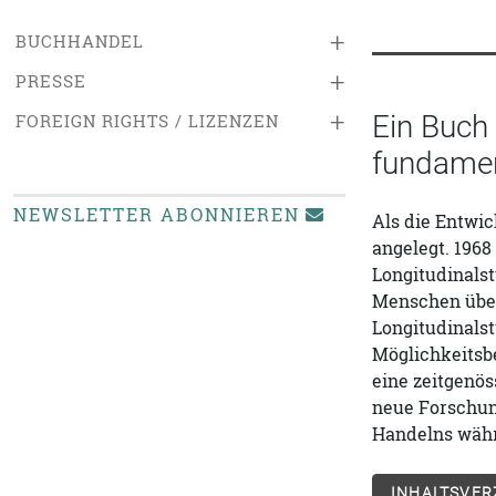
+
BUCHHANDEL
+
PRESSE
+
Ein Buch 
FOREIGN RIGHTS / LIZENZEN
fundament
NEWSLETTER ABONNIEREN
Als die Entwic
angelegt. 196
Longitudinals
Menschen über 
Longitudinals
Möglichkeitsbe
eine zeitgenös
neue Forschung
Handelns währ
INHALTSVER