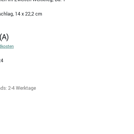
schlag, 14 x 22,2 cm
(A)
dkosten
24
nds: 2-4 Werktage