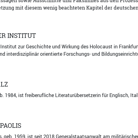
ussagen sowie Ausschnitte und Faksimiles aus den Prozess
tzung mit diesem wenig beachteten Kapitel der deutschen
ER INSTITUT
 Institut zur Geschichte und Wirkung des Holocaust in Frankfur
nd interdisziplinär orientierte Forschungs- und Bildungseinric
ALZ
. 1984, ist freiberufliche Literaturübersetzerin für Englisch, It
PAOLIS
, geb. 1959, ist seit 2018 Generalstaatsanwalt am militärisch