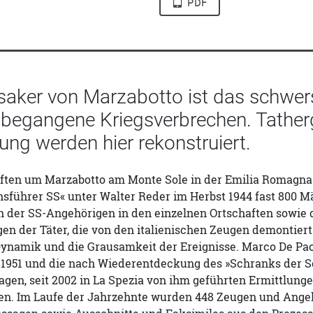
PDF
aker von Marzabotto ist das schwers
n begangene Kriegsverbrechen. Tather
ung werden hier rekonstruiert.
aften um Marzabotto am Monte Sole in der Emilia Romagna
hsführer SS« unter Walter Reder im Herbst 1944 fast 800 M
n der SS-Angehörigen in den einzelnen Ortschaften sowie 
en der Täter, die von den italienischen Zeugen demontier
ynamik und die Grausamkeit der Ereignisse. Marco De Pao
 1951 und die nach Wiederentdeckung des »Schranks der S
agen, seit 2002 in La Spezia von ihm geführten Ermittlun
en. Im Laufe der Jahrzehnte wurden 448 Zeugen und Ange