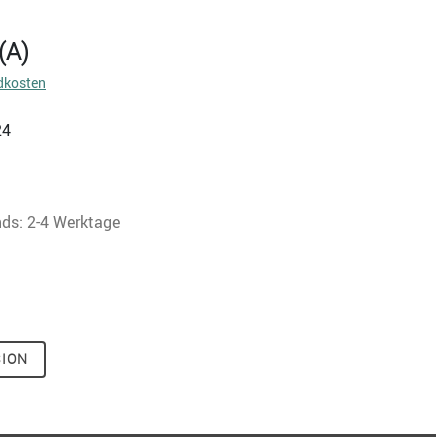
(A)
dkosten
24
nds: 2-4 Werktage
SION