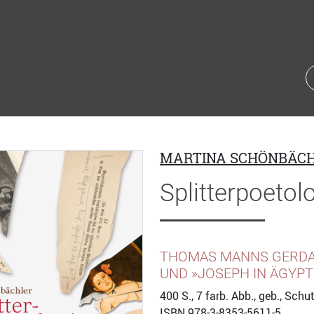
MARTINA SCHÖNBÄC
Splitterpoetol
THOMAS MANNS GERDA
UND »JOSEPH IN ÄGYPT
400
S., 7 farb. Abb., geb., Sch
ISBN
978-3-8353-5611-5