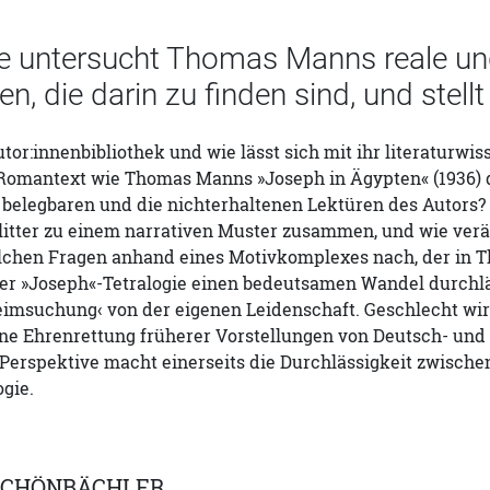
e untersucht Thomas Manns reale und 
n, die darin zu finden sind, und ste
utor:innenbibliothek und wie lässt sich mit ihr literaturwi
Romantext wie Thomas Manns »Joseph in Ägypten« (1936) di
 belegbaren und die nichterhaltenen Lektüren des Autors?
itter zu einem narrativen Muster zusammen, und wie verän
olchen Fragen anhand eines Motivkomplexes nach, der in
er »Joseph«-Tetralogie einen bedeutsamen Wandel durchläu
imsuchung‹ von der eigenen Leidenschaft. Geschlecht wird
e Ehrenrettung früherer Vorstellungen von Deutsch- und K
Perspektive macht einerseits die Durchlässigkeit zwische
gie.
SCHÖNBÄCHLER