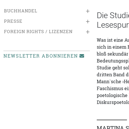
+
BUCHHANDEL
Die Studi
+
PRESSE
Lesespure
+
FOREIGN RIGHTS / LIZENZEN
Was ist eine A
sich in einem 
bloß sekundär
NEWSLETTER ABONNIEREN
Bedeutungsspl
Studie geht s
dritten Band d
Mann`sche ›He
Faschismus ein
poetologische 
Diskurspoetolo
MARTINA 