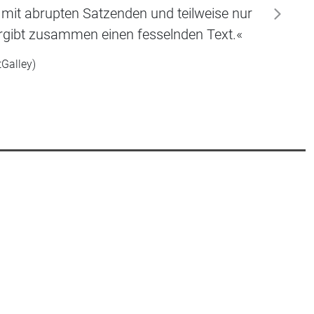
, mit abrupten Satzenden und teilweise nur
weiter
 ergibt zusammen einen fesselnden Text.«
tGalley)