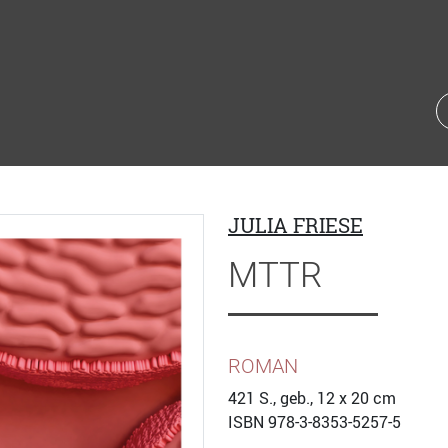
JULIA FRIESE
MTTR
ROMAN
421
S., geb., 12 x 20 cm
ISBN
978-3-8353-5257-5