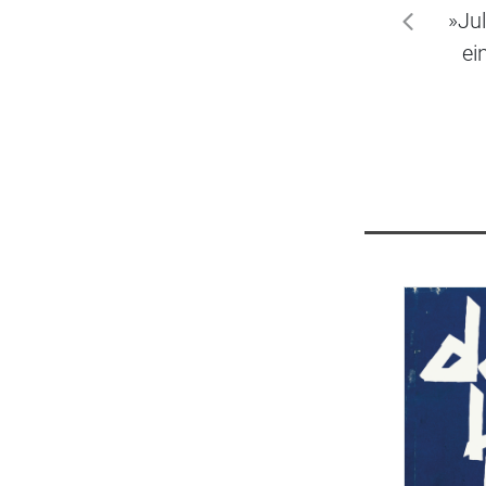
»Jul
zurück
ei