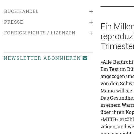
+
BUCHHANDEL
+
PRESSE
Ein Mille
+
FOREIGN RIGHTS / LIZENZEN
reproduzi
Trimester
NEWSLETTER ABONNIEREN
»Alle Befürch
Ein Test im Bü
angezogen und 
von den Schwes
Mama will sie
Das Gesundheit
in einem Wärm
über ihren Kop
»MTTR« erzähl
zeigen, und we
man sie nicht,