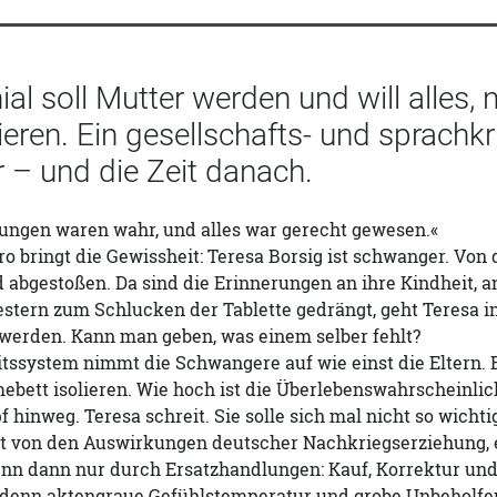
nial soll Mutter werden und will alles,
eren. Ein gesellschafts- und sprachkr
 – und die Zeit danach.
tungen waren wahr, und alles war gerecht gewesen.«
ro bringt die Gewissheit: Teresa Borsig ist schwanger. Von d
abgestoßen. Da sind die Erinnerungen an ihre Kindheit, an 
tern zum Schlucken der Tablette gedrängt, geht Teresa in
 werden. Kann man geben, was einem selber fehlt?
ssystem nimmt die Schwangere auf wie einst die Eltern. Eff
ebett isolieren. Wie hoch ist die Überlebenswahrscheinli
f hinweg. Teresa schreit. Sie solle sich mal nicht so wich
t von den Auswirkungen deutscher Nachkriegserziehung, e
nn dann nur durch Ersatzhandlungen: Kauf, Korrektur und S
 denn aktengraue Gefühlstemperatur und grobe Unbeholfenh