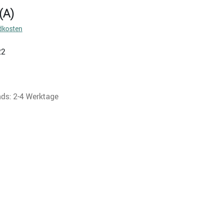
(A)
dkosten
22
nds: 2-4 Werktage