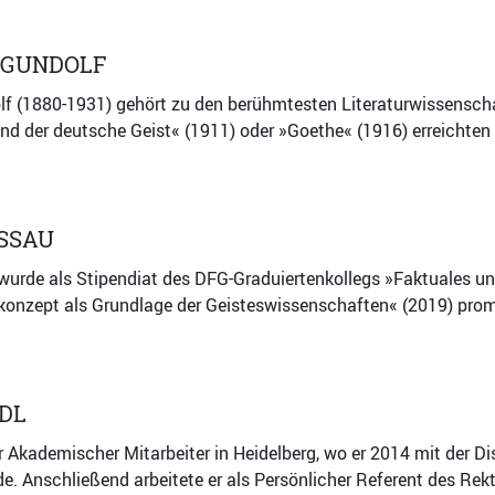
 GUNDOLF
lf (1880-1931) gehört zu den berühmtesten Literaturwissensch
d der deutsche Geist« (1911) oder »Goethe« (1916) erreichten ä
SSAU
urde als Stipendiat des DFG-Graduiertenkollegs »Faktuales und 
onzept als Grundlage der Geisteswissenschaften« (2019) promo
EDL
r Akademischer Mitarbeiter in Heidelberg, wo er 2014 mit der 
e. Anschließend arbeitete er als Persönlicher Referent des Rekt