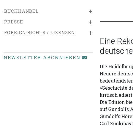
+
BUCHHANDEL
+
PRESSE
+
FOREIGN RIGHTS / LIZENZEN
Eine Rek
deutschen
NEWSLETTER ABONNIEREN
Die Heidelberg
Neuere deutsch
bedeutendsten
»Geschichte de
kritisch ediert
Die Edition bi
auf Gundolfs A
Gundolfs Höre
Carl Zuckmayer