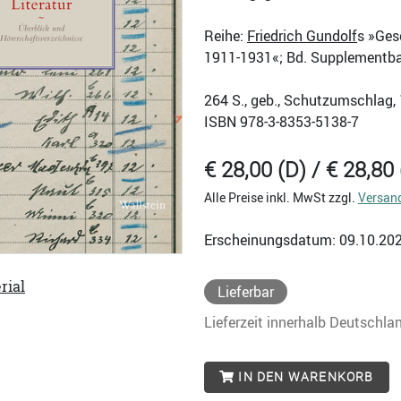
Reihe:
Friedrich Gundolf
s »Ges
1911-1931«; Bd. Supplementb
264
S., geb., Schutzumschlag,
ISBN
978-3-8353-5138-7
€ 28,00 (D) / € 28,80 
Alle Preise inkl. MwSt zzgl.
Versan
Erscheinungsdatum: 09.10.20
rial
Lieferbar
Lieferzeit innerhalb Deutschla
IN DEN WARENKORB