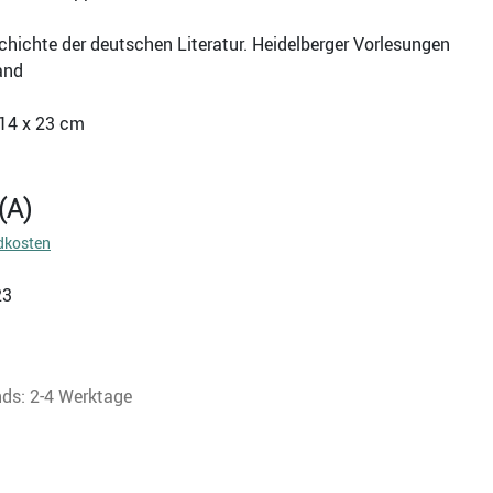
chichte der deutschen Literatur. Heidelberger Vorlesungen
and
 14 x 23 cm
(A)
dkosten
23
nds: 2-4 Werktage