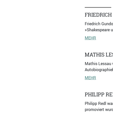
FRIEDRICH
Friedrich Gundo
»Shakespeare un
MEHR
MATHIS LE
Mathis Lessau w
Autobiographiek
MEHR
PHILIPP R
Philipp Redl wa
promoviert wurd