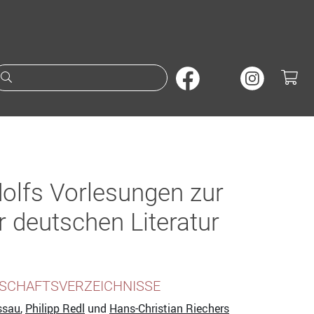
Suche nach Büchern oder A
dolfs Vorlesungen zur
 deutschen Literatur
SCHAFTSVERZEICHNISSE
ssau
,
Philipp Redl
und
Hans-Christian Riechers