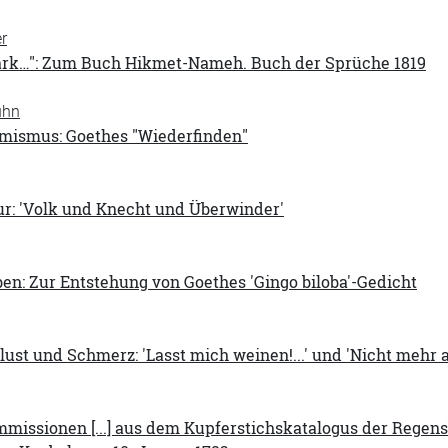
r
ark…": Zum Buch Hikmet-Nameh. Buch der Sprüche 1819
uhn
omismus: Goethes "Wiederfinden"
ur: 'Volk und Knecht und Überwinder'
en: Zur Entstehung von Goethes 'Gingo biloba'-Gedicht
lust und Schmerz: 'Lasst mich weinen!...' und 'Nicht mehr 
missionen [...] aus dem Kupferstichskatalogus der Regens