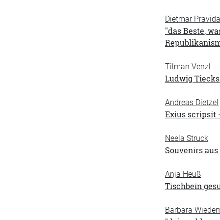
Dietmar Pravid
"das Beste, wa
Republikanis
Tilman Venzl
Ludwig Tiecks
Andreas Dietzel
Exius scripsit
Neela Struck
Souvenirs aus 
Anja Heuß
Tischbein gesu
Barbara Wiede