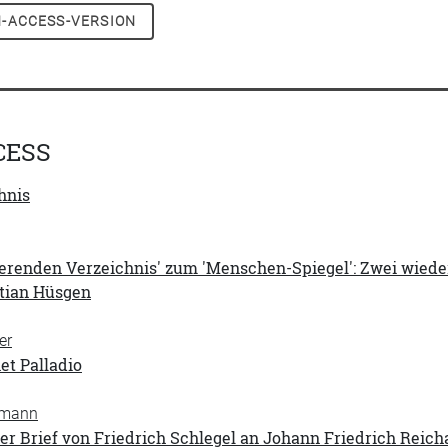
-ACCESS-VERSION
CESS
hnis
erenden Verzeichnis' zum 'Menschen-Spiegel': Zwei wied
tian Hüsgen
er
et Palladio
rmann
r Brief von Friedrich Schlegel an Johann Friedrich Reich